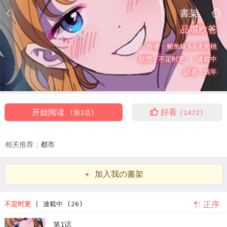
書架
品嚐欧爸
作者：
鲔鱼罐头&水蜜桃
狀態：
不定时更 |
連載中
讀者：
成年
开始阅读
好看
(第1话)
(1472)
相关推荐：
都市
+ 加入我の書架
正序
不定时更
| 連載中 (26)
第1话