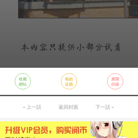
收藏
報錯
展開
網站
反饋
目錄
« 上一話
返回封面
下一話 »