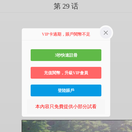
第 29 话
VIP卡過期，賬戶閱幣不足
3秒快速註冊
充值閱幣，升級VIP會員
登陸賬戶
本內容只免費提供小部分試看