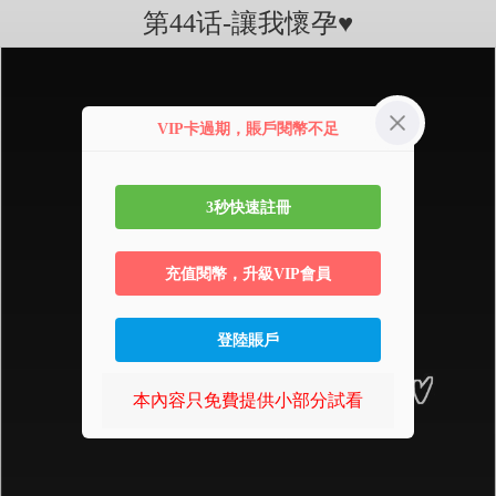
第44话-讓我懷孕♥︎
VIP卡過期，賬戶閱幣不足
3秒快速註冊
充值閱幣，升級VIP會員
登陸賬戶
本內容只免費提供小部分試看